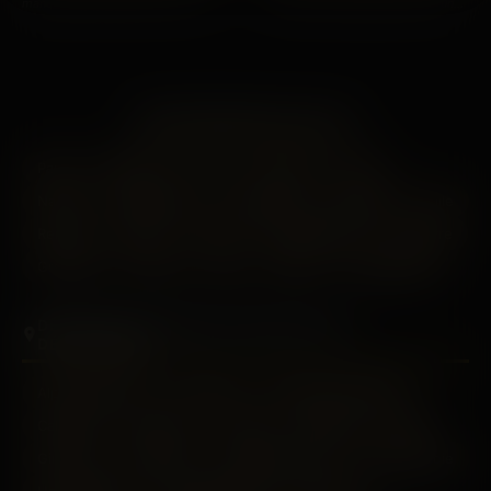
manque et prêt à t’éclater. Je viens
besoin de se détendre autour d'un
de découvrir que…
bon plat. Je suis en…
LES PRINCIPALES VILLES
Paris
Marseille
Lyon
Toulouse
Nice
Nantes
Montpellier
Strasbourg
Bordeaux
Lille
Rennes
Reims
Toulon
Saint-Étienne
Le Havre
Grenoble
Angers
Dijon
Nîmes
Villeurbanne
DÉCOUVREZ LES PROFILS DANS VOTRE
DÉPARTEMENT
Alpes-Maritimes
Bas-Rhin
Bouches-du-Rhône
Calvados
Côte-d'or
Doubs
Finistère
Gard
Gironde
Haut-Rhin
Haute-Garonne
Haute-Savoie