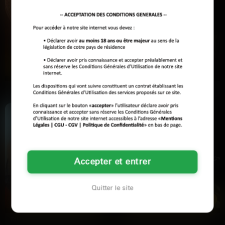
Jade
Noor
27 ans
24 ans
Orléans
La Rochelle
J'en peux plus, j'ai besoin de sexe
Noor, 24 ans. Trans sous hormones
comme l'air que je respire ! Pas de
depuis un an, j'aime les
faux-semblants…
conversations francas et le…
Accepter et entrer
Chloé
Mira
31 ans
42 ans
Quitter le site
Cherbourg-en-Cotentin
Cherbourg-en-Cotentin
Toi là, je te parle à toi qui es en
Y'a des soirs où une meuf a juste